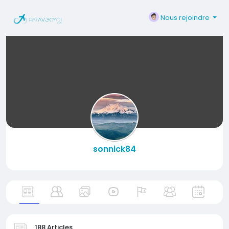
Nous rejoindre
sonnick84
188 Articles